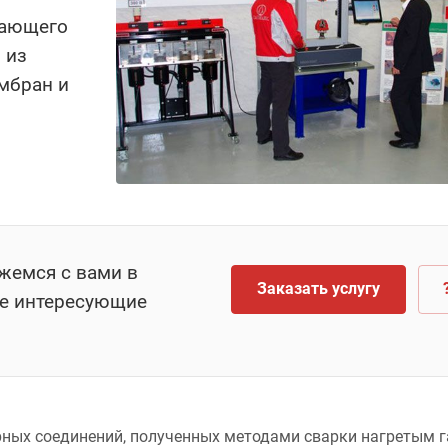
шающего
 из
мбран и
яжемся с вами в
Заказать услугу
се интересующие
ных соединений, полученных методами сварки нагретым 