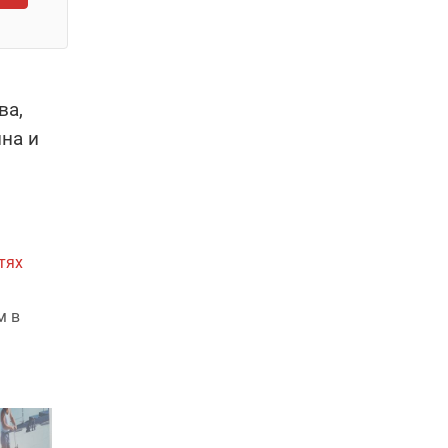
ва,
на и
тях
м в