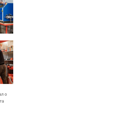
ал о
та