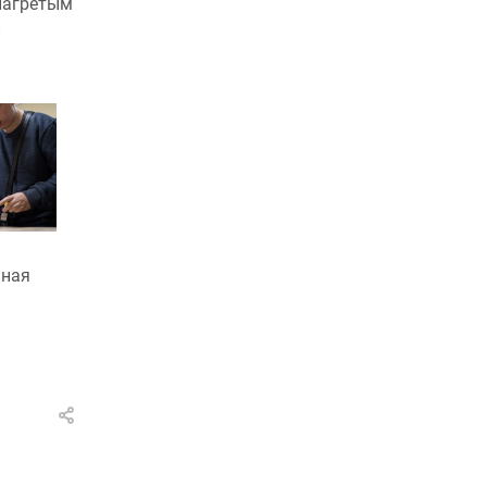
 нагретым
и
нная