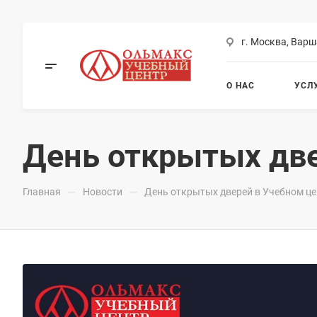
г. Москва, Варш
О НАС
УСЛ
День открытых две
—
—
Главная
Новости
День открытых дверей в Учебном це