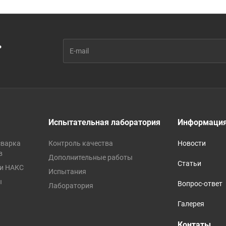
ь
Испытательная лаборатория
Информаци
сварка
Контроль качества
Новости
в
Дополнительные работы
Статьи
ии НАКС
Испытания
ы
Вопрос-ответ
Лаборатория
Галерея
Контаты